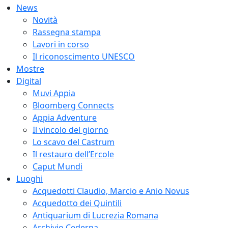
News
Novità
Rassegna stampa
Lavori in corso
Il riconoscimento UNESCO
Mostre
Digital
Muvi Appia
Bloomberg Connects
Appia Adventure
Il vincolo del giorno
Lo scavo del Castrum
Il restauro dell’Ercole
Caput Mundi
Luoghi
Acquedotti Claudio, Marcio e Anio Novus
Acquedotto dei Quintili
Antiquarium di Lucrezia Romana
Archivio Cederna